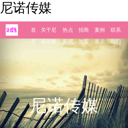
尼诺传媒
首
关于尼
热点
招商
案例
联系
页
诺传媒
新闻
加盟
展示
我们
尼诺传媒