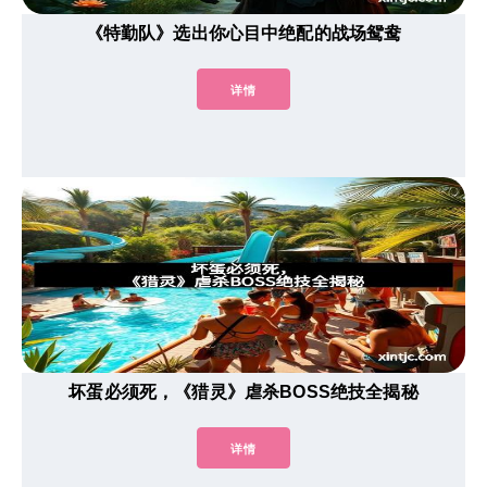
《特勤队》选出你心目中绝配的战场鸳鸯
详情
坏蛋必须死，《猎灵》虐杀BOSS绝技全揭秘
详情